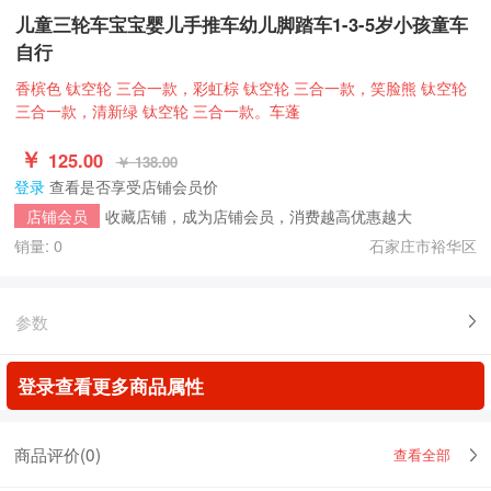
儿童三轮车宝宝婴儿手推车幼儿脚踏车1-3-5岁小孩童车
自行
香槟色 钛空轮 三合一款，彩虹棕 钛空轮 三合一款，笑脸熊 钛空轮
三合一款，清新绿 钛空轮 三合一款。车蓬
￥
125.00
￥ 138.00
登录
查看是否享受店铺会员价
收藏店铺，成为店铺会员，消费越高优惠越大
店铺会员
销量: 0
石家庄市裕华区
参数
登录查看更多商品属性
商品评价(
0
)
查看全部