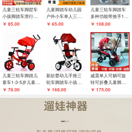
儿童三轮车脚蹬车
儿童脚踏车幼儿园
儿童三轮车脚踏车
小孩脚踏车滑行车
户外小车单人三轮
多种功能带推手1-3-
婴儿推车宝宝玩具
车踩踏车简易幼教
6岁宝宝推车婴幼儿
￥ 85.00
￥ 65.00
￥ 108.00
车溜溜车
童车玩具车
小孩手推车
儿童三轮车脚踏儿
新款婴幼儿手推三
减震单人可躺可旋
童车1-3-5岁儿童手
轮车脚踏车小孩滑
转可折叠儿童脚踏
推三轮车,婴儿车伞
行车四合一三轮车
三轮车可旋转可折
￥ 76.00
￥ 168.00
￥ 175.00
车
叠儿童三轮车