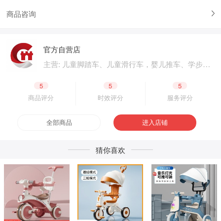
商品咨询
官方自营店
主营: 儿童脚踏车、儿童滑行车，婴儿推车、学步
车、婴儿床，儿童电动汽车、电动摩托车，体育用
品、户外用品，母婴用品、婴童用品，电子玩具、
5
5
5
益智玩具，公园设施、广场游乐，成人脚踏车、成
商品评分
时效评分
服务评分
人滑板车，二轮电动车.四轮电动车，脚踏车零配
件、电动车零配件，生产原材料、包装原材料，产
全部商品
进入店铺
品外包装、产品内包装，生产设备、五金工具，采
购加盟
猜你喜欢