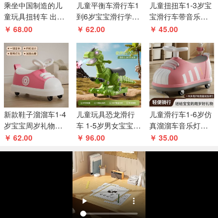
乘坐中国制造的儿
儿童平衡车滑行车1
儿童扭扭车1-3岁宝
童玩具扭转车 出售
到6岁宝宝滑行学步
宝滑行车带音乐男
推杆/婴儿摇摆车卡
车溜溜车无脚踏四
女四轮可坐玩具滑
￥ 68.00
￥ 62.00
￥ 45.00
通滑行车
轮滑行车
行车溜溜车
新款鞋子溜溜车1-4
儿童玩具恐龙滑行
儿童滑行车1-6岁仿
岁宝宝周岁礼物带
车 1-5岁男女宝宝灯
真溜溜车音乐灯光
音乐儿童滑行玩具
光音乐溜溜车扭扭
防侧翻男女宝宝花
￥ 62.00
￥ 96.00
￥ 35.00
车溜溜车
车
生车扭扭车