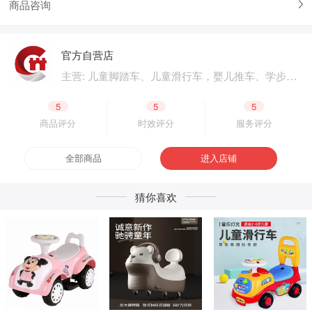
商品咨询
官方自营店
主营: 儿童脚踏车、儿童滑行车，婴儿推车、学步
车、婴儿床，儿童电动汽车、电动摩托车，体育用
品、户外用品，母婴用品、婴童用品，电子玩具、
5
5
5
益智玩具，公园设施、广场游乐，成人脚踏车、成
商品评分
时效评分
服务评分
人滑板车，二轮电动车.四轮电动车，脚踏车零配
件、电动车零配件，生产原材料、包装原材料，产
全部商品
进入店铺
品外包装、产品内包装，生产设备、五金工具，采
购加盟
猜你喜欢