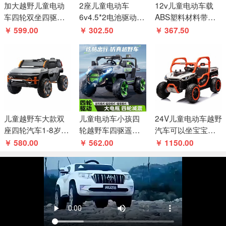
加大越野儿童电动
2座儿童电动车
12v儿童电动车载
车四轮双坐四驱汽
6v4.5*2电池驱动的
ABS塑料材料带遥
车小孩宝宝遥控玩
儿童玩具车驾驶儿
控电池电源儿童独
￥ 599.00
￥ 302.50
￥ 367.50
具儿童可坐人
童电动汽车
特风格
儿童越野车大款双
儿童电动车小孩四
24V儿童电动车越野
座四轮汽车1-8岁男
轮越野车四驱遥控
汽车可以坐宝宝四
女小孩玩具遥控四
玩具汽车可坐大人
驱童车带遥控
￥ 580.00
￥ 562.00
￥ 1150.00
驱电动汽车
宝宝摇摆童车
rideoncar发泡轮