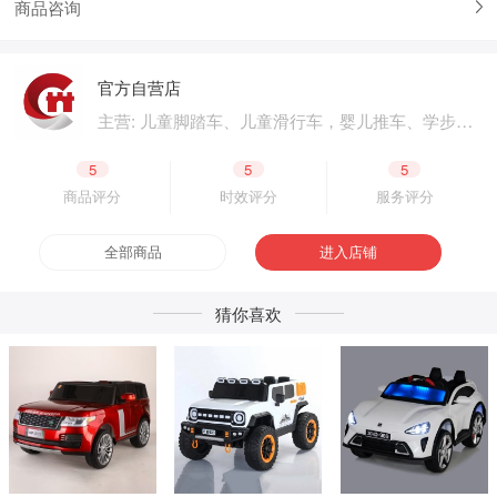
商品咨询
官方自营店
主营: 儿童脚踏车、儿童滑行车，婴儿推车、学步
车、婴儿床，儿童电动汽车、电动摩托车，体育用
品、户外用品，母婴用品、婴童用品，电子玩具、
5
5
5
益智玩具，公园设施、广场游乐，成人脚踏车、成
商品评分
时效评分
服务评分
人滑板车，二轮电动车.四轮电动车，脚踏车零配
件、电动车零配件，生产原材料、包装原材料，产
全部商品
进入店铺
品外包装、产品内包装，生产设备、五金工具，采
购加盟
猜你喜欢