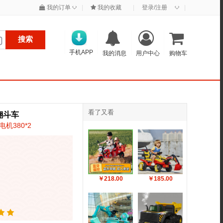
◇
◇
我的订单
|
我的收藏
|
登录/注册
|
搜索
手机APP
我的消息
用户中心
购物车
看了又看
翻斗车
机380*2
￥218.00
￥185.00