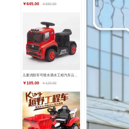
￥645.00
￥680.00
儿童消防车可喷水洒水工程汽车云梯救援车男孩搅拌车玩具声光音乐
￥105.00
￥125.00