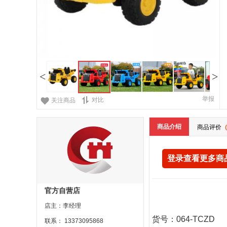
<
>
举报
对比
关注商品
商品介绍
商品评价
（
登录查看更多商
官方自营店
店主：李经理
货号：064-TCZD
联系： 13373095868