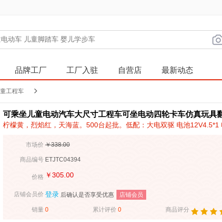
品牌工厂
工厂入驻
自营店
最新动态
童工程车
可乘坐儿童电动汽车大尺寸工程车可坐电动四轮卡车仿真玩具
柠檬黄，烈焰红，天海蓝。500台起批。低配：大电双驱 电池12V4.5*1 电
市场价
￥338.00
商品编号
ETJTC04394
￥
305.00
价格
登录
店铺会员价
店铺会员
后确认是否享受优惠
销量
0
累计评价
0
商品评分