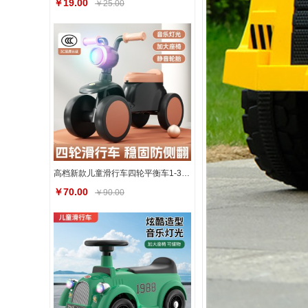
￥19.00
￥25.00
高档新款儿童滑行车四轮平衡车1-3岁男女宝宝滑步车溜溜车带灯光
￥70.00
￥90.00