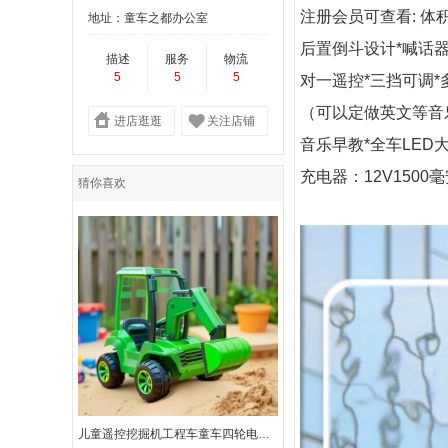
注册会员可查看: 
地址：童车之都办公室
后置倒斗设计*喊话器
描述
服务
物流
5
5
5
对一遥控*三挡可调
（可以定做英文等音
进店逛逛
关注店铺
音乐早教*全车LED大
充电器：12V1500
猜你喜欢
儿童遥控挖掘机工程车童车四轮电动车玩具车可坐人定制