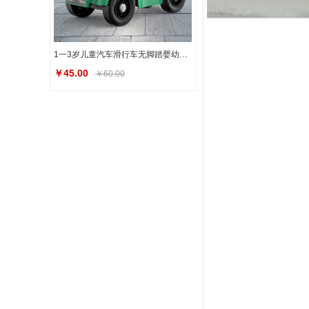
1一3岁儿童汽车滑行车无脚踏婴幼儿溜溜车宝宝滑步车男女孩平衡车
￥45.00
￥60.00