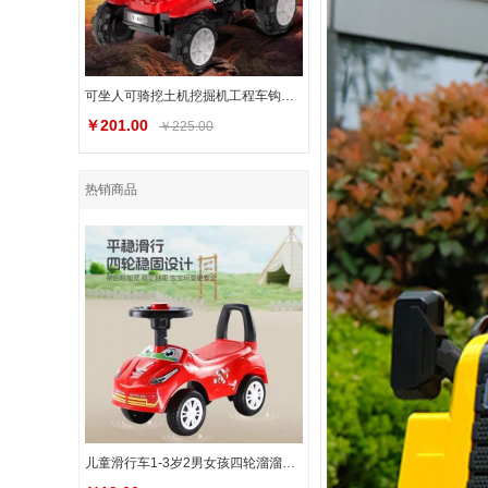
可坐人可骑挖土机挖掘机工程车钩机男孩翻斗车充电儿童电动推土机
￥201.00
￥225.00
热销商品
儿童滑行车1-3岁2男女孩四轮溜溜车幼儿扭扭车小孩助步车滑学步车