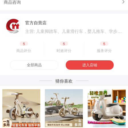
商品咨询
官方自营店
主营: 儿童脚踏车、儿童滑行车，婴儿推车、学步
车、婴儿床，儿童电动汽车、电动摩托车，体育用
品、户外用品，母婴用品、婴童用品，电子玩具、
5
5
5
益智玩具，公园设施、广场游乐，成人脚踏车、成
商品评分
时效评分
服务评分
人滑板车，二轮电动车.四轮电动车，脚踏车零配
件、电动车零配件，生产原材料、包装原材料，产
全部商品
进入店铺
品外包装、产品内包装，生产设备、五金工具，采
购加盟
猜你喜欢