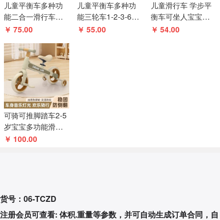
儿童平衡车多种功
儿童平衡车多种功
儿童滑行车 学步平
能二合一滑行车防
能三轮车1-2-3-6岁
衡车可坐人宝宝摩
摔可调节2-6岁宝宝
宝宝自行车母婴二
托车玩具车滑行车
￥ 75.00
￥ 55.00
￥ 54.00
三轮车
合一滑行
可骑可推脚踏车2-5
岁宝宝多功能滑行
平衡自行车婴儿手
￥ 100.00
推玩具
货号：06-TCZD
注册会员可查看: 体积.重量等参数，并可自动生成订单合同，自