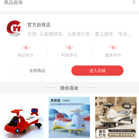
商品咨询
官方自营店
主营: 儿童脚踏车、儿童滑行车，婴儿推车、学步
车、婴儿床，儿童电动汽车、电动摩托车，体育用
品、户外用品，母婴用品、婴童用品，电子玩具、
5
5
5
益智玩具，公园设施、广场游乐，成人脚踏车、成
商品评分
时效评分
服务评分
人滑板车，二轮电动车.四轮电动车，脚踏车零配
件、电动车零配件，生产原材料、包装原材料，产
全部商品
进入店铺
品外包装、产品内包装，生产设备、五金工具，采
购加盟
猜你喜欢