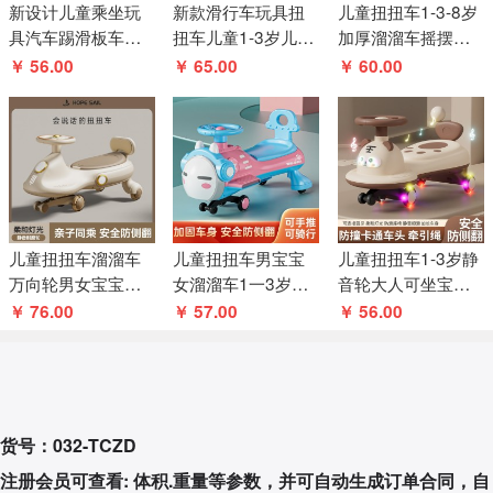
新设计儿童乘坐玩
新款滑行车玩具扭
儿童扭扭车1-3-8岁
具汽车踢滑板车婴
扭车儿童1-3岁儿童
加厚溜溜车摇摆车
儿摆式汽车靠背摇
防侧翻婴儿男女宝
溜溜车宝宝滑板靠
￥ 56.00
￥ 65.00
￥ 60.00
摆车
宝小孩溜溜
背摇摆车
儿童扭扭车溜溜车
儿童扭扭车男宝宝
儿童扭扭车1-3岁静
万向轮男女宝宝一
女溜溜车1一3岁大
音轮大人可坐宝宝
岁防侧翻大人可坐
人可坐防侧翻摇摇
溜溜车摇摆车滑行
￥ 76.00
￥ 57.00
￥ 56.00
静音轮
摆玩具妞妞车
车玩具童车
货号：032-TCZD
注册会员可查看: 体积.重量等参数，并可自动生成订单合同，自